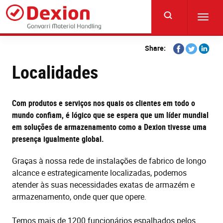
Skip
to
Toggl
main
navig
content
Share
Share
Share
Share:
on
on
on
Localidades
Facebook
Twitter
Linkedi
Com produtos e serviços nos quais os clientes em todo o
mundo confiam, é lógico que se espera que um líder mundial
em soluções de armazenamento como a Dexion tivesse uma
presença igualmente global.
Graças à nossa rede de instalações de fabrico de longo
alcance e estrategicamente localizadas, podemos
atender às suas necessidades exatas de armazém e
armazenamento, onde quer que opere.
Temos mais de 1200 funcionários espalhados pelos