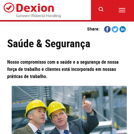
Skip
to
Toggl
main
navig
content
Share
Share
Share
Share:
on
on
on
Saúde & Segurança
Facebook
Twitter
Linkedi
Nosso compromisso com a saúde e a segurança de nossa
força de trabalho e clientes está incorporado em nossas
práticas de trabalho.