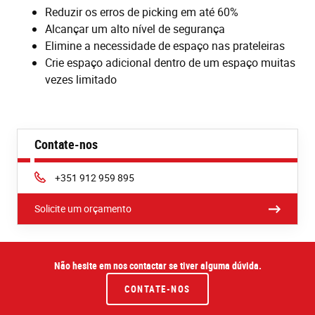
Reduzir os erros de picking em até 60%
Alcançar um alto nível de segurança
Elimine a necessidade de espaço nas prateleiras
Crie espaço adicional dentro de um espaço muitas
vezes limitado
Contate-nos
Phone:
+351 912 959 895
Solicite um orçamento
Não hesite em nos contactar se tiver alguma dúvida.
CONTATE-NOS