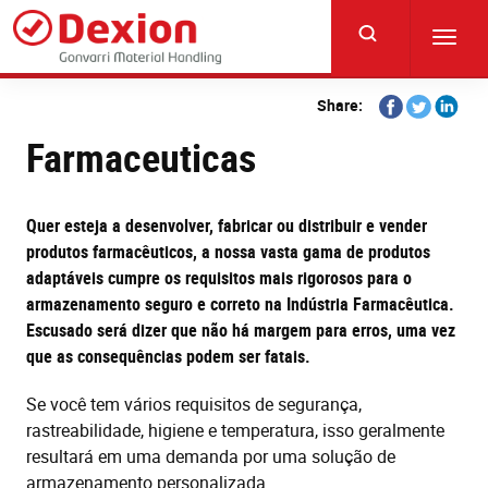
Skip
to
Toggl
main
navig
content
Share
Share
Share
Share:
on
on
on
Farmaceuticas
Facebook
Twitter
Linkedi
Quer esteja a desenvolver, fabricar ou distribuir e vender
produtos farmacêuticos, a nossa vasta gama de produtos
adaptáveis cumpre os requisitos mais rigorosos para o
armazenamento seguro e correto na Indústria Farmacêutica.
Escusado será dizer que não há margem para erros, uma vez
que as consequências podem ser fatais.
Se você tem vários requisitos de segurança,
rastreabilidade, higiene e temperatura, isso geralmente
resultará em uma demanda por uma solução de
armazenamento personalizada.