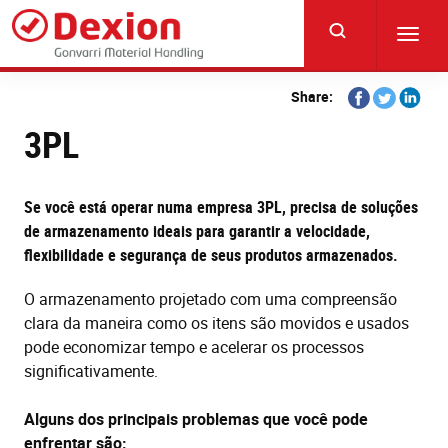
Skip
to
Toggl
main
navig
content
Share
Share
Share
Share:
on
on
on
3PL
Facebook
Twitter
Linkedi
Se você está operar numa empresa 3PL, precisa de soluções
de armazenamento ideais para garantir a velocidade,
flexibilidade e segurança de seus produtos armazenados.
O armazenamento projetado com uma compreensão
clara da maneira como os itens são movidos e usados
pode economizar tempo e acelerar os processos
significativamente.
Alguns dos principais problemas que você pode
enfrentar são: