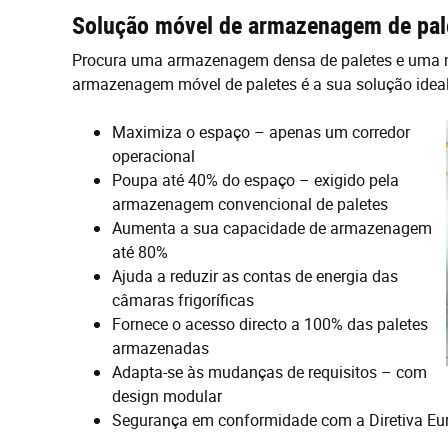
Solução móvel de armazenagem de pal
Procura uma armazenagem densa de paletes e uma m
armazenagem móvel de paletes é a sua solução ideal
Maximiza o espaço – apenas um corredor
operacional
Poupa até 40% do espaço – exigido pel
a
armazenagem
convencional de paletes
Aumenta a sua capacidade de
a
rmazena
gem
até 80%
Ajuda a reduzir as contas de energia
das
câmaras frigoríficas
Fornece
o
acesso
directo
a
100%
das paletes
armazenadas
Adapta-se às mudanças de requisitos – com
design modular
Segurança em conformidade com a Diretiva Eu