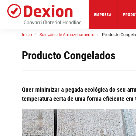
Skip
to
main
EMPRESA
PRODU
content
Inicio
Soluções de Armazenamento
Producto Congel
Producto Congelados
Quer minimizar a pegada ecológica do seu a
temperatura certa de uma forma eficiente em 