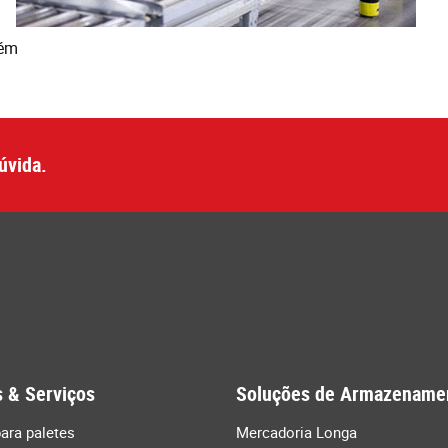
zém
úvida.
 & Serviços
Soluções de Armazename
ara paletes
Mercadoria Longa