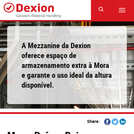
Skip
to
Toggl
main
navig
content
A Mezzanine da Dexion
oferece espaço de
armazenamento extra à Mora
e garante o uso ideal da altura
disponível.
Share
Share
Share
Share:
on
on
on
Facebook
Twitter
Linkedi