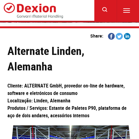
Skip
to
Toggl
main
navig
content
Share
Share
Share
Share:
on
on
on
Alternate Linden,
Facebook
Twitter
Linkedi
Alemanha
Cliente: ALTERNATE GmbH, provedor on-line de hardware,
software e eletrónicos de consumo
Localização: Linden, Alemanha
Produtos / Serviços: Estante de Paletes P90, plataforma de
aço de dois andares, acessórios internos