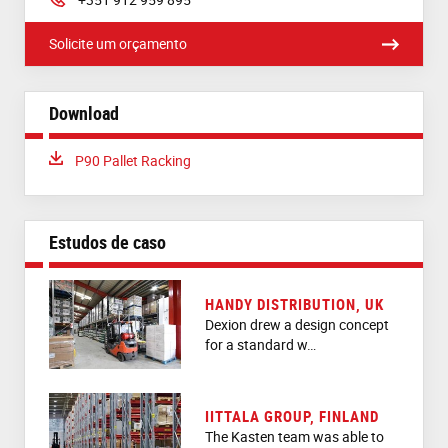
Solicite um orçamento
Download
Download:
P90 Pallet Racking
Estudos de caso
HANDY DISTRIBUTION, UK
Dexion drew a design concept
for a standard w…
IITTALA GROUP, FINLAND
The Kasten team was able to