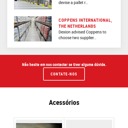
devise a pallet r…
COPPENS INTERNATIONAL,
THE NETHERLANDS
Dexion advised Coppens to
choose two supplier…
Não hesite em nos contactar se tiver alguma dúvida.
CONTATE-NOS
Acessórios