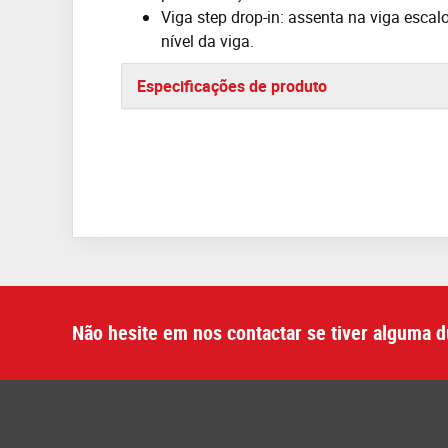
Viga step drop-in: assenta na viga esc
nível da viga.
Especificações de produto
Não hesite em nos contactar se tiver alguma d