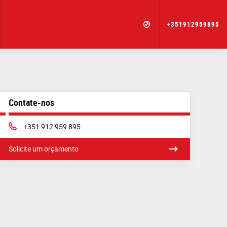
+351912959895
Contate-nos
Phone:
+351 912 959 895
Solicite um orçamento