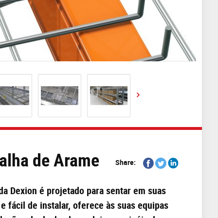
Malha de Arame
Share
Share
Share
Share:
on
on
on
Facebook
Twitter
Linkedin
da Dexion é projetado para sentar em suas
e fácil de instalar, oferece às suas equipas