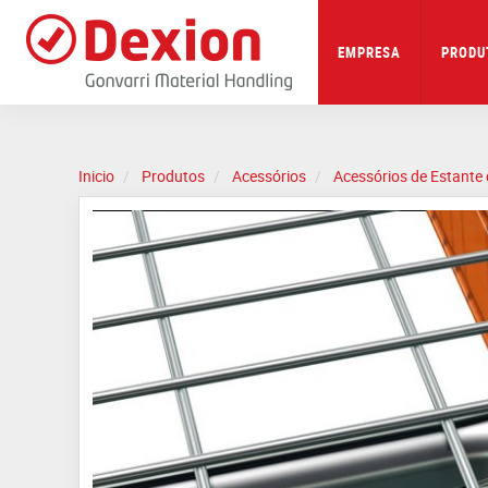
Skip
to
main
EMPRESA
PRODU
content
Inicio
Produtos
Acessórios
Acessórios de Estante 