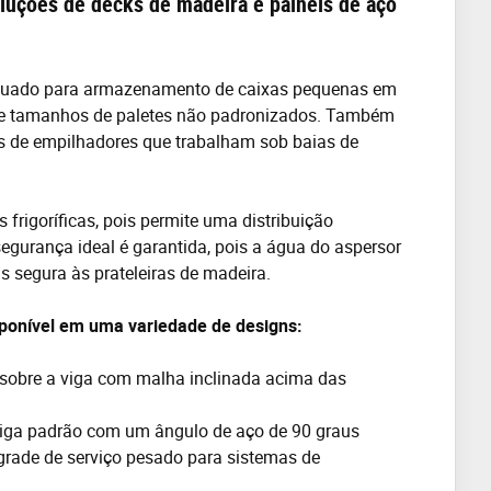
soluções de decks de madeira e painéis de aço
equado para armazenamento de caixas pequenas em
de tamanhos de paletes não padronizados. Também
s de empilhadores que trabalham sob baias de
rigoríficas, pois permite uma distribuição
segurança ideal é garantida, pois a água do aspersor
 segura às prateleiras de madeira.
sponível em uma variedade de designs:
 sobre a viga com malha inclinada acima das
 viga padrão com um ângulo de aço de 90 graus
grade de serviço pesado para sistemas de