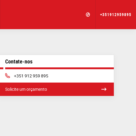
+351912959895
Contate-nos
Phone:
+351 912 959 895
Solicite um orçamento