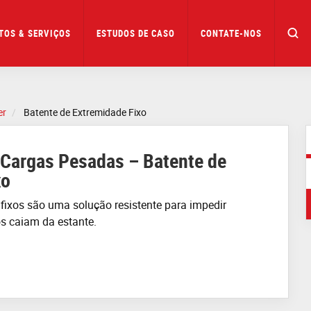
TOS & SERVIÇOS
ESTUDOS DE CASO
CONTATE-NOS
er
Batente de Extremidade Fixo
 Cargas Pesadas – Batente de
xo
e
fixos
são uma solução resistente para impedir
os
caiam da estante
.