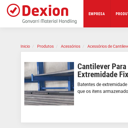
Skip
to
main
EMPRESA
PRODU
content
Inicio
Produtos
Acessórios
Acessórios de Cantilev
Cantilever Para
Extremidade Fi
Batentes de
extremidad
que os itens armazenad