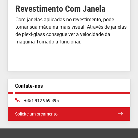
Revestimento Com Janela
Com janelas
aplicadas no
revestimento, pode
tornar sua máquina mais visual. Através de janelas
de
plexi-glass
consegue ver
a velocidade da
máquina Tornado
a
funcionar
.
Contate-nos
Phone:
+351 912 959 895
Solicite um orçamento