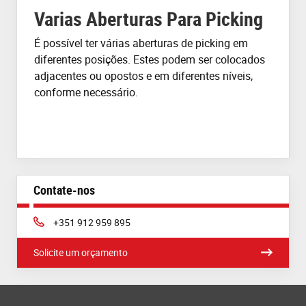
Varias Aberturas Para Picking
É possível ter várias aberturas de
picking
em
diferentes posições. Estes podem ser colocados
adjacentes ou opostos e em diferentes níveis,
conforme necessário.
Contate-nos
Phone:
+351 912 959 895
Solicite um orçamento