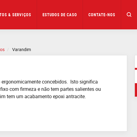
TOS & SERVIÇOS
ESTUDOS DE CASO
CONTATE-NOS
nos
Varandim
o
ergonomicamente
concebidos. Isto significa
r
fixo
com firmeza e não tem partes salientes ou
dim
tem um acabamento
epoxi
antracite.