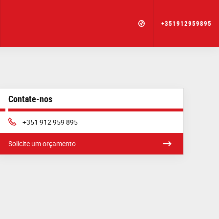
+351912959895
Contate-nos
Phone:
+351 912 959 895
Solicite um orçamento