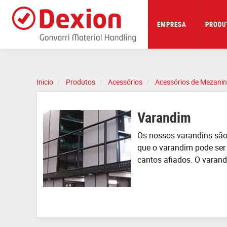
Skip
to
main
EMPRESA
PRODU
content
Inicio
Produtos
Acessórios
Acessórios de Mezani
Varandim
Os nossos
varandins
sã
que o
varandim
pode se
cantos afiados. O
varan