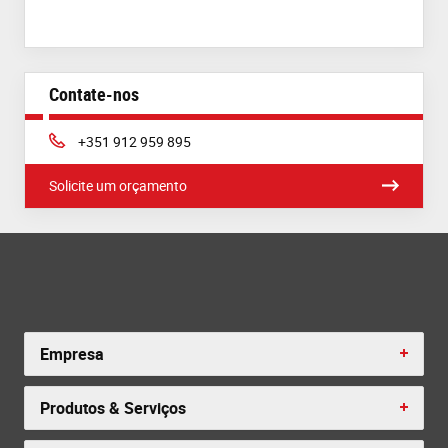
Contate-nos
Phone:
+351 912 959 895
Solicite um orçamento
Empresa
Produtos & Serviços