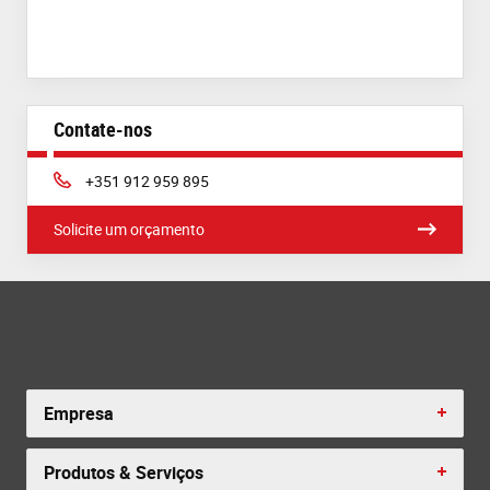
Contate-nos
Phone:
+351 912 959 895
Solicite um orçamento
Empresa
Produtos & Serviços