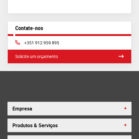
Contate-nos
Phone:
+351 912 959 895
Solicite um orçamento
Empresa
Produtos & Serviços