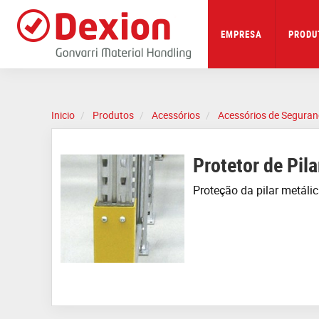
Skip
to
main
EMPRESA
PRODU
content
Inicio
Produtos
Acessórios
Acessórios de Segura
Protetor de Pi
Proteção da pilar metáli