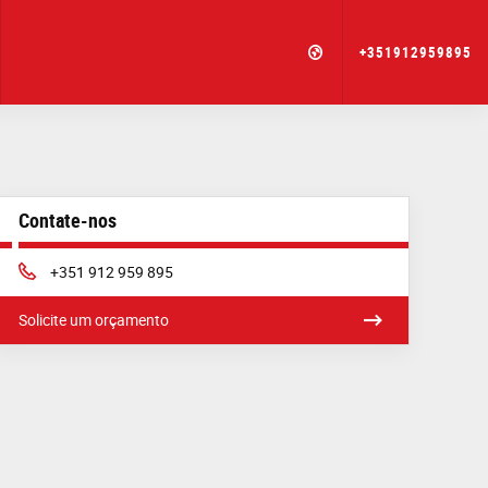
+351912959895
Contate-nos
Phone:
+351 912 959 895
Solicite um orçamento