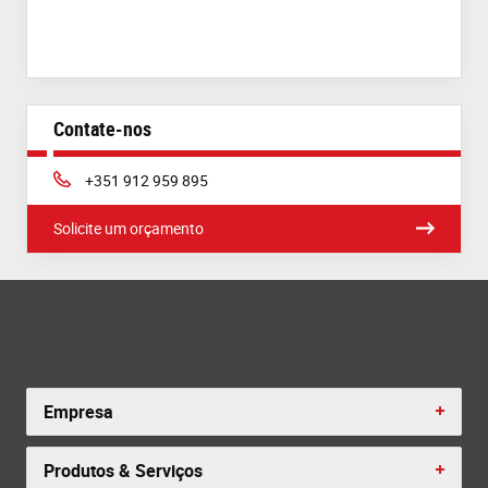
Contate-nos
Phone:
+351 912 959 895
Solicite um orçamento
Empresa
Produtos & Serviços