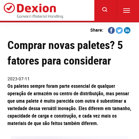
Skip
to
Toggl
main
navig
content
Share
Share
Share
Share:
on
on
on
Comprar novas paletes? 5
Facebook
Twitter
Linkedi
fatores para considerar
2023-07-11
Os paletes sempre foram parte essencial de qualquer
operação de armazém ou centro de distribuição, mas pensar
que uma palete é muito parecida com outra é subestimar a
variedade dessa versátil inovação. Eles diferem em tamanho,
capacidade de carga e construção, e cada vez mais os
materiais de que são feitos também diferem.