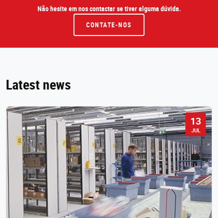
Não hesite em nos contactar se tiver alguma dúvida.
CONTATE-NOS
Latest news
13
JUL