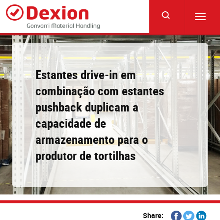
Skip
to
Toggl
main
navig
content
Estantes drive-in em
combinação com estantes
pushback duplicam a
capacidade de
armazenamento para o
produtor de tortilhas
Share
Share
Share
Share: