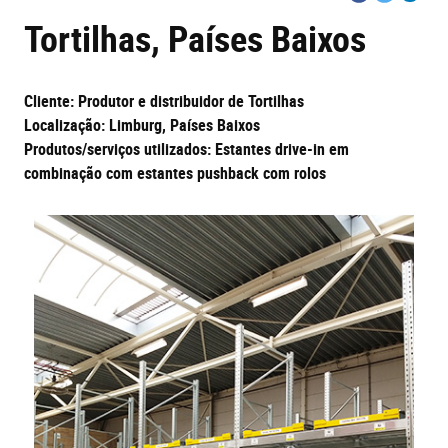
on
on
on
Tortilhas, Países Baixos
Facebook
Twitter
Linkedi
Cliente: Produtor e distribuidor de Tortilhas
Localização: Limburg, Países Baixos
Produtos/serviços utilizados: Estantes drive-in em
combinação com estantes pushback com rolos