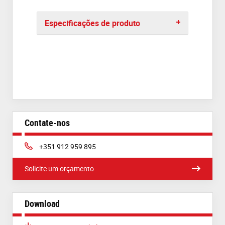
Especificações de produto
Contate-nos
Phone:
+351 912 959 895
Solicite um orçamento
Download