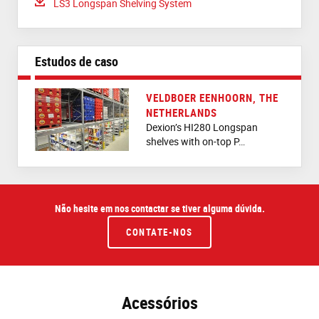
Download:
LS3 Longspan Shelving System
Estudos de caso
VELDBOER EENHOORN, THE
NETHERLANDS
Dexion’s HI280 Longspan
shelves with on-top P…
Não hesite em nos contactar se tiver alguma dúvida.
CONTATE-NOS
Acessórios