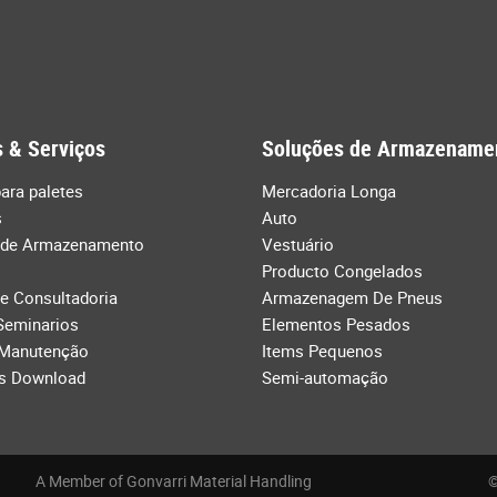
 & Serviços
Soluções de Armazename
ara paletes
Mercadoria Longa
s
Auto
 de Armazenamento
Vestuário
Producto Congelados
de Consultadoria
Armazenagem De Pneus
Seminarios
Elementos Pesados
 Manutenção
Items Pequenos
s Download
Semi-automação
A Member of Gonvarri Material Handling
©