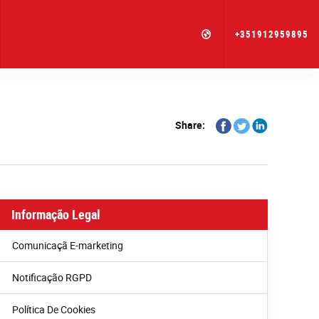
+351912959895
Share
Share
Share
Share:
on
on
on
Facebook
Twitter
Linkedin
Informação Legal
Comunicaçã E-marketing
Notificação RGPD
Política De Cookies