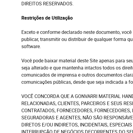
DIREITOS RESERVADOS.
Restrições
de
Utilização
Exceto
e
conforme declarado neste documento, você não
publicar, transmitir ou distribuir de qualquer forma q
software.
Você pode baixar material deste Site apenas para se
seja alterado e que
mantenha intactos todos os direi
comunicados de imprensa e outros documentos clara
comunicações públicas, desde que seja indicada a f
VOCÊ CONCORDA QUE A GONVARRI MATERIAL HAND
RELACIONADAS, CLIENTES, PARCEIROS E SEUS RES
CONTRATADOS, FORNECEDORES, FORNECEDORES, L
SEGURADORAS E AGENTES, NÃO SÃO RESPONSÁVE
DIRETOS
E/OU
INDIRETOS, INCIDENTAIS, ESPECIA
INTERRUPÇÃO DE NEGÓCIOS DECORRENTES D
O
SE