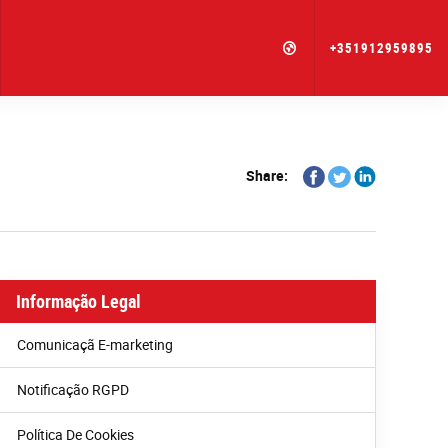
+351912959895
Share
Share
Share
Share:
on
on
on
Facebook
Twitter
Linkedin
Informação Legal
Comunicaçã E-marketing
Notificação RGPD
Política De Cookies