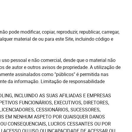
 pode modificar, copiar, reproduzir, republicar, carregar,
ualquer material de ou para este Site, incluindo código e
u uso pessoal e não comercial, desde que o material não
tos
de
autor e outros avisos de propriedade. A utilização de
mente assinalados como "públicos" é permitida nas
onte da informação.
Limitação
de
responsabilidade
LING, INCLUINDO
AS
SUAS AFILIADAS E EMPRESAS
PETIVOS FUNCIONÁRIOS, EXECUTIVOS, DIRETORES,
ICENCIADORES, CESSIONÁRIOS, SUCESSORES,
IS EM NENHUM ASPETO POR QUAISQUER DANOS
IS OU CONSEQUENCIAIS, LUCROS CESSANTES OU POR
U ACESSO OU USO OU INCAPACIDADE DE ACESSAR OU