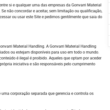
entre
si
e qualquer uma das empresas d
a
Gonvarri Material
 Se não concordar e aceitar, sem limitação ou qualificação,
cessar
ou usar este Site e pedimos
gentilmente
que saia do
Gonvarri Material Handling. A Gonvarri Material Handling
riados ou estejam disponíveis para uso em todo o mundo.
u conteúdo é ilegal é proibido. Aqueles que optam por aceder
a própria iniciativa e são responsáveis pelo cumprimento
g é uma corporação separada que
gerencia
e controla
os