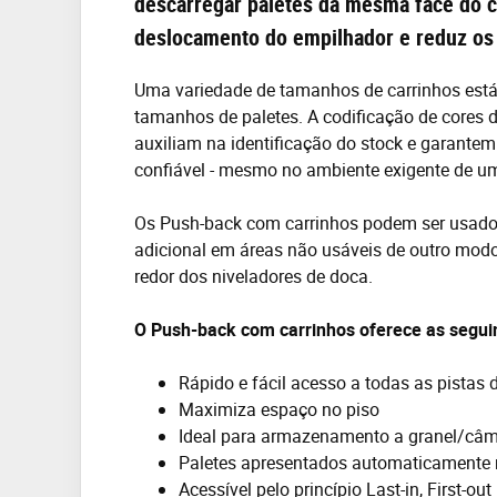
descarregar paletes da mesma face do co
deslocamento do empilhador e reduz os 
Uma variedade de tamanhos de carrinhos está 
tamanhos de paletes. A codificação de cores d
auxiliam na identificação do stock e garante
confiável - mesmo no ambiente exigente de um 
Os Push-back com carrinhos podem ser usado
adicional em áreas não usáveis de outro modo
redor dos niveladores de doca.
O Push-back com carrinhos oferece as seguin
Rápido e fácil acesso a todas as pista
Maximiza espaço no piso
Ideal para armazenamento a granel/câma
Paletes apresentados automaticamente na
Acessível pelo princípio Last-in, First-ou