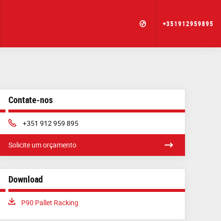
+351912959895
Contate-nos
Phone:
+351 912 959 895
Solicite um orçamento
Download
Download:
P90 Pallet Racking