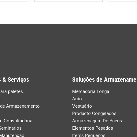
 & Serviços
Soluções de Armazename
ara paletes
Mercadoria Longa
s
Auto
 de Armazenamento
Vestuário
Producto Congelados
de Consultadoria
Armazenagem De Pneus
Seminarios
Elementos Pesados
 Manutenção
Items Pequenos