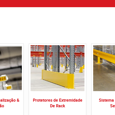
alização &
Protetores de Extremidade
Sistema 
ão
De Rack
Se