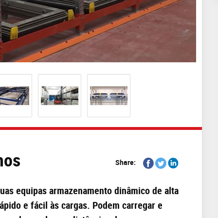
hos
Share
Share
Share
Share:
on
on
on
Facebook
Twitter
Linkedin
suas equipas armazenamento dinâmico de alta
pido e fácil às cargas. Podem carregar e